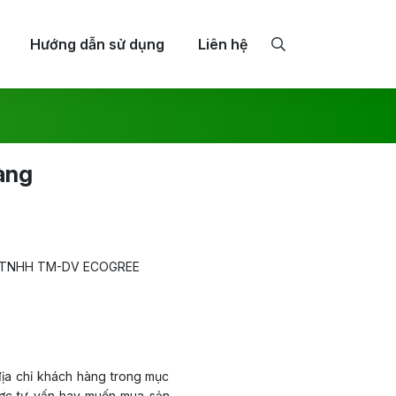
Hướng dẫn sử dụng
Liên hệ
àng
 TY TNHH TM-DV ECOGREE
địa chỉ khách hàng trong mục
được tư vấn hay muốn mua sản