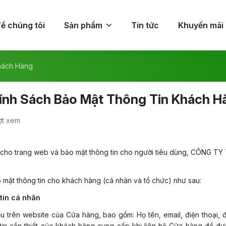
ề chúng tôi
Sản phẩm
Tin tức
Khuyến mãi
hách Hàng
ính Sách Bảo Mật Thông Tin Khách H
ợt xem
 cho trang web và bảo mật thông tin cho người tiêu dùng, CÔNG
 mật thông tin cho khách hàng (cá nhân và tổ chức) như sau:
 tin cá nhân
ếu trên website của Cửa hàng, bao gồm: Họ tên, email, điện thoại, 
 tin cần thiết của khách hàng cung cấp khi liên hệ Cửa hàng để 