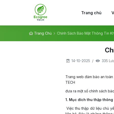
Trang chủ
V
Trang Chủ
Chính Sách Bảo Mật Thông Tin K
Ch
14-10-2025
335 Lư
Trang web đảm bảo an toàn
TECH
đưa ra một số chính sách bảo
1. Mục đích thu thập thông
Việc thu thập dữ liệu chủ y
liên hệ. Đây là những thông