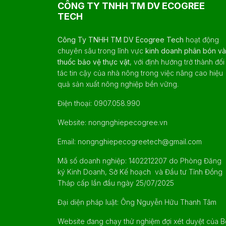
CÔNG TY TNHH TM DV ECOGREE
TECH
Công Ty TNHH TM DV Ecogree Tech
hoạt động
chuyên sâu trong lĩnh vực
kinh doanh phân bón và
thuốc bảo vệ thực vật
, với định hướng trở thành đối
tác tin cậy của nhà nông trong việc nâng cao hiệu
quả sản xuất nông nghiệp bền vững.
Điện thoại: 0907.058.990
Website: nongnghiepecogree.vn
Email: nongnghiepecogreetech@gmail.com
Mã số doanh nghiệp: 1402212207 do Phòng Đăng
ký Kinh Doanh, Sở Kế hoạch và Đầu tư Tỉnh Đồng
Tháp cấp lần đầu ngày 25/07/2025
Đại diện pháp luật: Ông Nguyễn Hữu Thanh Tâm
Website đang chạy thử nghiệm đợi xét duyệt của B