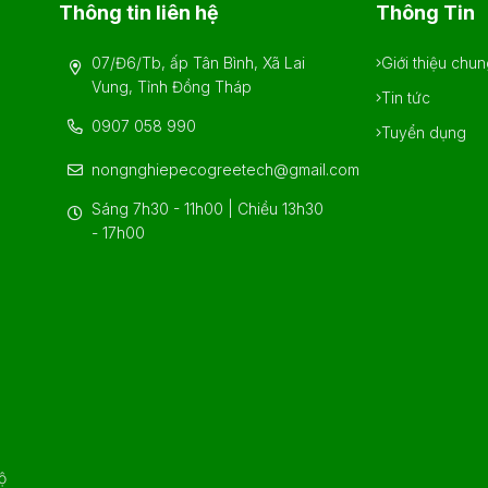
Thông tin liên hệ
Thông Tin
07/Đ6/Tb, ấp Tân Bình, Xã Lai
Giới thiệu chu
Vung, Tỉnh Đồng Tháp
Tin tức
0907 058 990
Tuyển dụng
nongnghiepecogreetech@gmail.com
Sáng 7h30 - 11h00 | Chiều 13h30
- 17h00
ộ