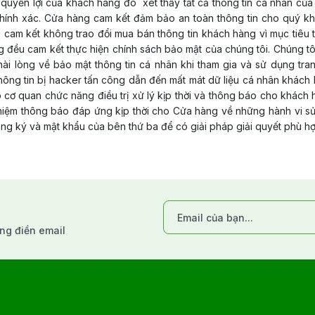
n quyền lợi của khách hàng đó xét thấy tất cả thông tin cá nhân củ
hính xác. Cửa hàng cam kết đảm bảo an toàn thông tin cho quý khá
i cam kết không trao đổi mua bán thông tin khách hàng vì mục tiêu 
g đều cam kết thực hiện chính sách bảo mật của chúng tôi. Chúng tô
hài lòng về bảo mật thông tin cá nhân khi tham gia và sử dụng t
hông tin bị hacker tấn công dẫn đến mất mát dữ liệu cá nhân khách
 cơ quan chức năng điều trị xử lý kịp thời và thông báo cho khách 
iệm thông báo đáp ứng kịp thời cho Cửa hàng về những hành vi sử 
ng ký và mật khẩu của bên thứ ba để có giải pháp giải quyết phù hợ
òng điền email